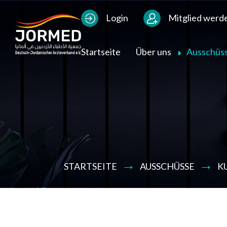
Bild
Users Menu
Login
Mitglied werd
Main navigation
Startseite
Über uns
Ausschüs
STARTSEITE
AUSSCHÜSSE
K