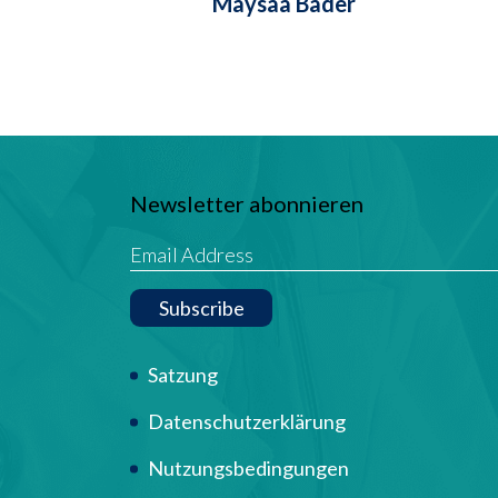
Maysaa Bader
Newsletter abonnieren
Subscribe
Term Of Use
Satzung
Datenschutzerklärung
Nutzungsbedingungen