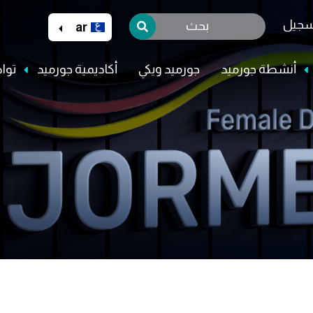
Skip
Select your language
تسجيل
to
ar
main
content
أنشطة جورميد
جورميد ويكي
أكاديمية جورميد
توا