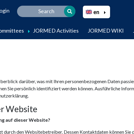
Select your language
ogin
en
Committees
JORMED Activities
JORMED WIKI
Skip
to
main
content
berblick darüber, was mit Ihren personenbezogenen Daten passier
nen Sie persönlich identifiziert werden können. Ausführliche In
hutzerklärung.
er Website
ng auf dieser Website?
lgt durch den Websitebetreiber. Dessen Kontaktdaten können Sie